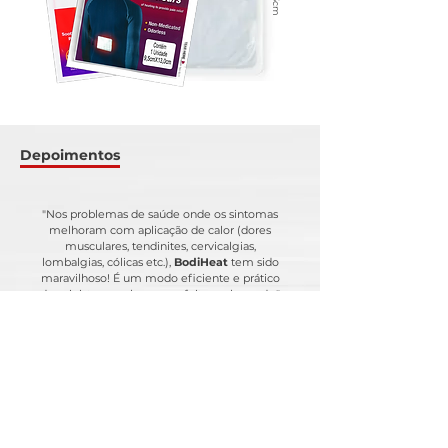
13cm
Depoimentos
"Nos problemas de saúde onde os sintomas
melhoram com aplicação de calor (dores
musculares, tendinites, cervicalgias,
lombalgias, cólicas etc.),
BodiHeat
tem sido
maravilhoso! É um modo eficiente e prático
de ministrar o calor, com efeito prolongado."
- Dr. Wu Tou Kwang
Médico Especialista em Acupuntura e Homeopatia
Confira todos os depoimentos